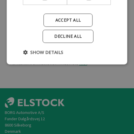
akzeptieren, und können den Pfandwert nicht
zurückerstatten. Hier können Sie sich darüber
informieren, welche Zustände akzeptiert werden und
ACCEPT ALL
was dazu führen würde, dass der Pfandwert nicht in
vollem Umfang zurückerstattet wird.
DECLINE ALL
Sollten Sie unsicher sein, ob Ihr Altteil unseren
Annahmekriterien entspricht, stehen wir Ihnen
SHOW DETAILS
allerdings jederzeit gern zur Verfügung. Unsere
Kontaktinformationen finden Sie
hier
.
BORG Automotive A/S
Funder Dalgårdsvej 12
8600 Silkeborg
Denmark