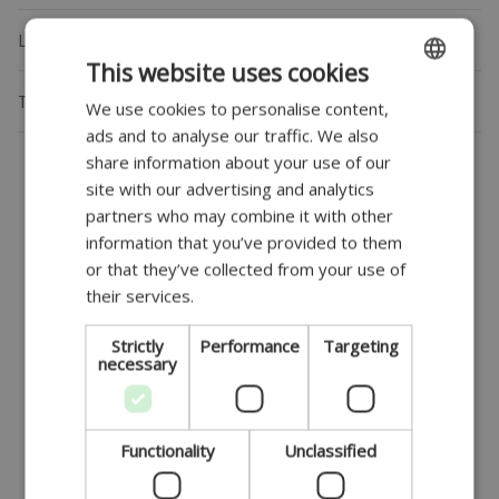
Lenkgetriebe
This website uses cookies
Turbolader
We use cookies to personalise content,
ENGLISH
ads and to analyse our traffic. We also
DANISH
share information about your use of our
GERMAN
site with our advertising and analytics
Kriterien zur
partners who may combine it with other
POLISH
information that you’ve provided to them
FRENCH
Annahme von
or that they’ve collected from your use of
their services.
SPANISH
Altteilen
ITALIAN
Strictly
Performance
Targeting
necessary
PORTUGUESE
Wenn Sie ein Altteil zurückgeben, achten Sie bitte
Functionality
Unclassified
darauf, dass es unseren Annahmekriterien entspricht.
Andernfalls sind wir nicht verpflichtet, es zu