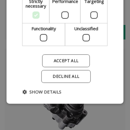
Strictly
Performance
Targeting
necessary
PORTUGUESE
Functionality
Unclassified
Lenkungspumpen
ACCEPT ALL
DECLINE ALL
SHOW DETAILS